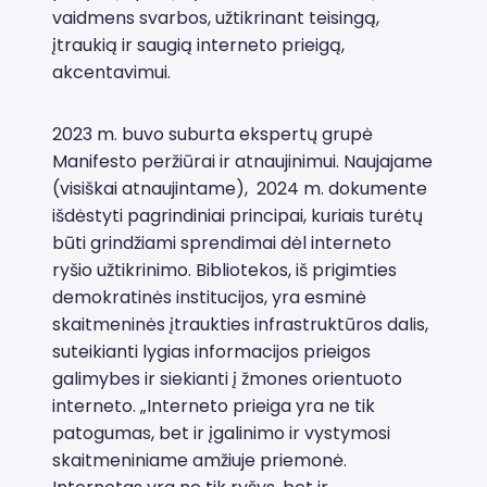
vaidmens svarbos, užtikrinant teisingą,
įtraukią ir saugią interneto prieigą,
akcentavimui.
2023 m. buvo suburta ekspertų grupė
Manifesto peržiūrai ir atnaujinimui. Naujajame
(visiškai atnaujintame), 2024 m. dokumente
išdėstyti pagrindiniai principai, kuriais turėtų
būti grindžiami sprendimai dėl interneto
ryšio užtikrinimo. Bibliotekos, iš prigimties
demokratinės institucijos, yra esminė
skaitmeninės įtraukties infrastruktūros dalis,
suteikianti lygias informacijos prieigos
galimybes ir siekianti į žmones orientuoto
interneto. „Interneto prieiga yra ne tik
patogumas, bet ir įgalinimo ir vystymosi
skaitmeniniame amžiuje priemonė.