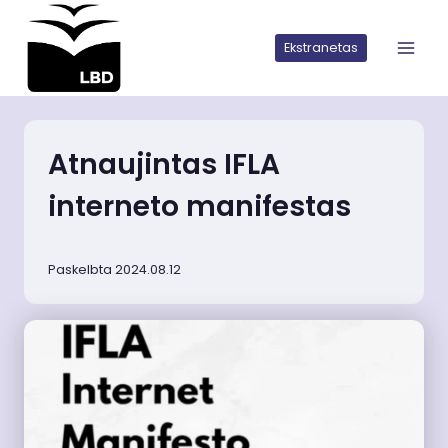
Iškart
pereiti
Ekstranetas
prie
turinio
Atnaujintas IFLA
interneto manifestas
Paskelbta 2024.08.12