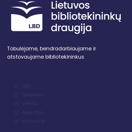
Tobulėjame, bendradarbiaujame ir
atstovaujame bibliotekininkus
LBD
Naujienos
Veiklos
Apie mus
Kontaktai