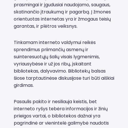
prasmingai ir įgudusiai naudojamo, saugaus,
skatinančio įtraukumą ir pagarbą. Į žmones
orientuotas internetas yra ir žmogaus teisių
garantas, ir plėtros veiksnys.
Tinkamam interneto valdymui reikės
sprendimus priimančių asmenų ir
suinteresuotųjų šalių visais lygmenimis,
vyriausybėse ir už jos ribų, įskaitant
bibliotekas, dalyvavimo. Bibliotekų balsas
šiose tarptautinėse diskusijose turi būti aiškiai
girdimas.
Pasaulis pakito ir nesiliauja keistis, bet
interneto ryšys tebėra informacijos ir žinių
prieigos vartai, o bibliotekos dažnai yra
pagrindinė ar vienintelė galimybė naudotis