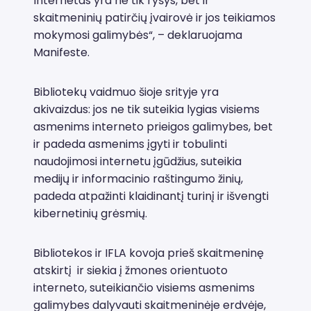
Internetas yra ne tik ryšys, bet ir
skaitmeninių patirčių įvairovė ir jos teikiamos
mokymosi galimybės“, – deklaruojama
Manifeste.
Bibliotekų vaidmuo šioje srityje yra
akivaizdus: jos ne tik suteikia lygias visiems
asmenims interneto prieigos galimybes, bet
ir padeda asmenims įgyti ir tobulinti
naudojimosi internetu įgūdžius, suteikia
medijų ir informacinio raštingumo žinių,
padeda atpažinti klaidinantį turinį ir išvengti
kibernetinių grėsmių.
Bibliotekos ir IFLA kovoja prieš skaitmeninę
atskirtį ir siekia į žmones orientuoto
interneto, suteikiančio visiems asmenims
galimybes dalyvauti skaitmeninėje erdvėje,