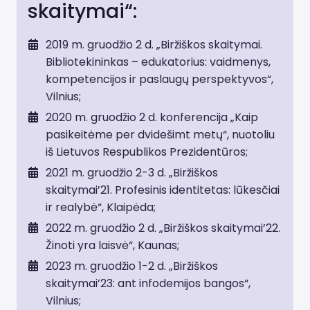
skaitymai“:
v
2019 m. gruodžio 2 d. „Biržiškos skaitymai.
i
Bibliotekininkas – edukatorius: vaidmenys,
kompetencijos ir paslaugų perspektyvos“,
g
Vilnius;
a
2020 m. gruodžio 2 d. konferencija „Kaip
pasikeitėme per dvidešimt metų“, nuotoliu
t
iš Lietuvos Respublikos Prezidentūros;
i
2021 m. gruodžio 2-3 d. „Biržiškos
skaitymai’21. Profesinis identitetas: lūkesčiai
o
ir realybė“, Klaipėda;
n
2022 m. gruodžio 2 d. „Biržiškos skaitymai’22.
Žinoti yra laisvė“, Kaunas;
2023 m. gruodžio 1-2 d. „Biržiškos
skaitymai’23: ant infodemijos bangos“,
Vilnius;