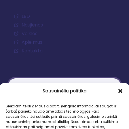
LBD
Naujienos
Veiklos
Apie mus
Kontaktai
Sausainėlių politika
Kontaktiniai duomenys
Siekdami teikti geriausią patirtį, įrenginio informacijai saugoti ir
(arba) pasiekti naudojame tokias technologijas kaip
Gedimino pr. 51, LT-01109 Vilnius
sausainėlius. Jei sutiksite priimti sausainėlius, galėsime surinkti
nuasmenintą lankomumo statistiką. Nesutikimas arba sutikimo
Tel. +370 683 95403
atšaukimas gali neigiamai paveikti tam tikras funkcijas,