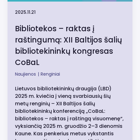
2025.11.21
Bibliotekos – raktas į
raštingumą: XII Baltijos šalių
bibliotekininkų kongresas
CoBaL
Naujienos
|
Renginiai
Lietuvos bibliotekininkų draugija (LBD)
2025 m. kviečia į vieną svarbiausių šių
metų renginių – XII Baltijos šalių
bibliotekininkų konferenciją „CoBaL:
bibliotekos – raktas į raštingą visuomenę“,
vyksiančią 2025 m. gruodžio 2–3 dienomis
Kaune. Kas penkerius metus vykstantis