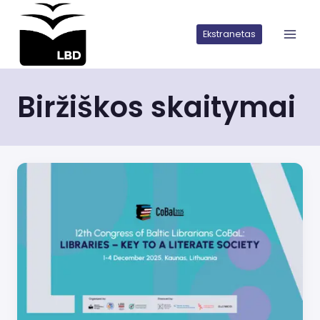
Iškart
pereiti
Ekstranetas
prie
turinio
Biržiškos skaitymai