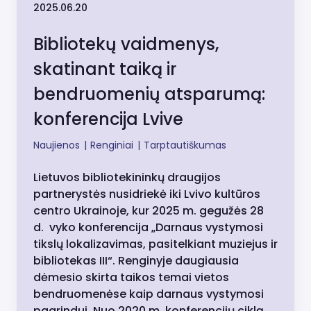
2025.06.20
Bibliotekų vaidmenys,
skatinant taiką ir
bendruomenių atsparumą:
konferencija Lvive
Naujienos
|
Renginiai
|
Tarptautiškumas
Lietuvos bibliotekininkų draugijos
partnerystės nusidriekė iki Lvivo kultūros
centro Ukrainoje, kur 2025 m. gegužės 28
d. vyko konferencija „Darnaus vystymosi
tikslų lokalizavimas, pasitelkiant muziejus ir
bibliotekas III“. Renginyje daugiausia
dėmesio skirta taikos temai vietos
bendruomenėse kaip darnaus vystymosi
pagrindui. Nuo 2020 m. konferencijų ciklą