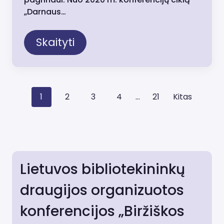
„Darnaus…
Skaityti
P
1
2
3
4
…
21
Kitas
o
s
t
Lietuvos bibliotekininkų
s
draugijos organizuotos
n
konferencijos „Biržiškos
a