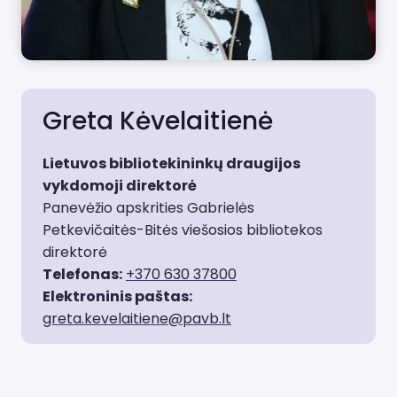
Greta Kėvelaitienė
Lietuvos bibliotekininkų draugijos
vykdomoji direktorė
Panevėžio apskrities Gabrielės
Petkevičaitės-Bitės viešosios bibliotekos
direktorė
Telefonas:
+370 630 37800
Elektroninis paštas:
greta.kevelaitiene@pavb.lt