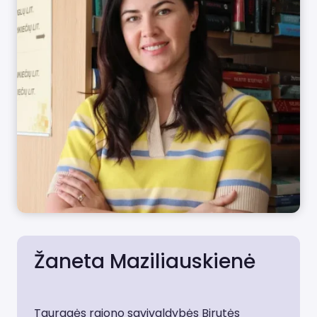
Žaneta Maziliauskienė
Tauragės rajono savivaldybės Birutės