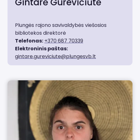
Gintarė Gurevičiūtė
Plungės rajono savivaldybės viešosios
bibliotekos direktorė
Telefonas:
+370 687 70339
Elektroninis paštas:
gintare.gureviciute@plungesvb.lt