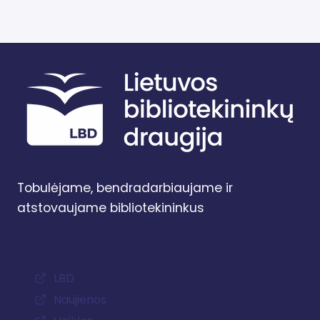
Tobulėjame, bendradarbiaujame ir
atstovaujame bibliotekininkus
LBD
Naujienos