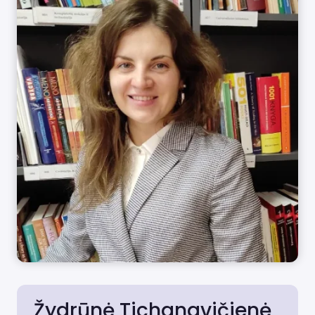
Žydrūnė Tichanavičienė