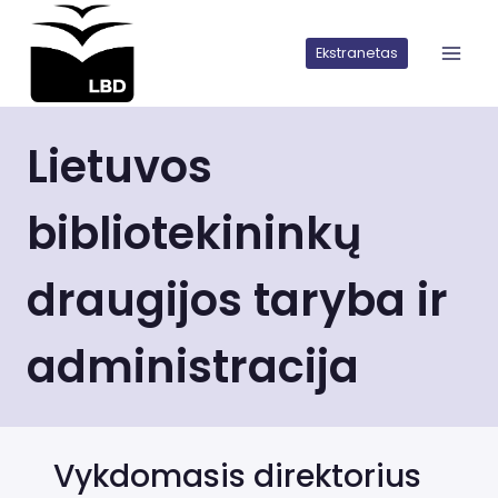
Iškart
pereiti
Ekstranetas
prie
turinio
Lietuvos
bibliotekininkų
draugijos taryba ir
administracija
Vykdomasis direktorius