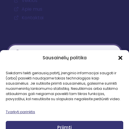
Veiklos
Apie mus
Kontaktai
Sausainėlių politika
Kontaktiniai duomenys
Siekdami teikti geriausią patirtį, įrenginio informacijai saugoti ir
(arba) pasiekti naudojame tokias technologijas kaip
Gedimino pr. 51, LT-01109 Vilnius
sausainėlius. Jei sutiksite priimti sausainėlius, galėsime surinkti
nuasmenintą lankomumo statistiką. Nesutikimas arba sutikimo
Tel. +370 683 95403
atšaukimas gali neigiamai paveikti tam tikras funkcijas,
El. paštas: lbd.sekretore@gmail.com
pavyzdžiui, kol nesutiksite su slapukais negalėsite peržiūrėti video.
Tvarkyti parinktis
Priimti
SEKITE MUS