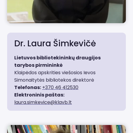
Dr. Laura Šimkevičė
Lietuvos bibliotekininkų draugijos
tarybos pirmininkė
Klaipėdos apskrities viešosios Ievos
Simonaitytės bibliotekos direktorė
Telefonas:
+370 46 412530
Elektroninis paštas:
laura.simkevice@klavb.lt