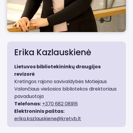
Erika Kazlauskienė
Lietuvos bibliotekininkų draugijos
revizorė
Kretingos rajono savivaldybės Motiejaus
Valančiaus viešosios bibliotekos direktoriaus
pavaduotoja
Telefonas:
+370 682 08916
Elektroninis paštas:
erika.kazlauskiene@kretvb.lt