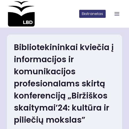
Iškart
pereiti
Ekstranetas
prie
turinio
Bibliotekininkai kviečia į
informacijos ir
komunikacijos
profesionalams skirtą
konferenciją „Biržiškos
skaitymai’24: kultūra ir
piliečių mokslas”