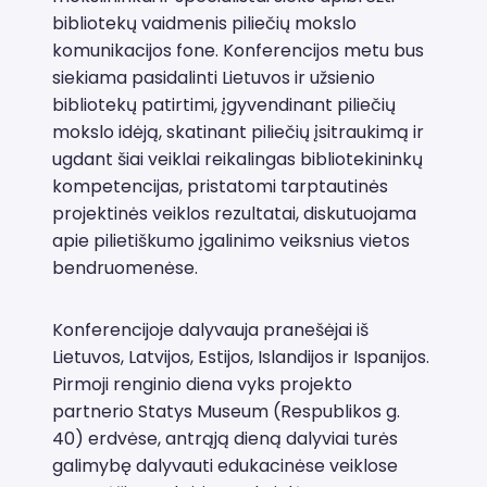
bibliotekų vaidmenis piliečių mokslo
komunikacijos fone. Konferencijos metu bus
siekiama pasidalinti Lietuvos ir užsienio
bibliotekų patirtimi, įgyvendinant piliečių
mokslo idėją, skatinant piliečių įsitraukimą ir
ugdant šiai veiklai reikalingas bibliotekininkų
kompetencijas, pristatomi tarptautinės
projektinės veiklos rezultatai, diskutuojama
apie pilietiškumo įgalinimo veiksnius vietos
bendruomenėse.
Konferencijoje dalyvauja pranešėjai iš
Lietuvos, Latvijos, Estijos, Islandijos ir Ispanijos.
Pirmoji renginio diena vyks projekto
partnerio Statys Museum (Respublikos g.
40) erdvėse, antrąją dieną dalyviai turės
galimybę dalyvauti edukacinėse veiklose