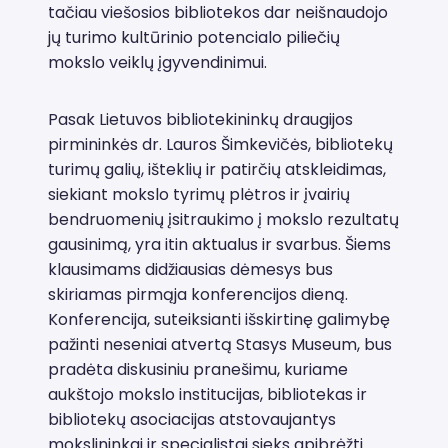
tačiau viešosios bibliotekos dar neišnaudojo
jų turimo kultūrinio potencialo piliečių
mokslo veiklų įgyvendinimui.
Pasak Lietuvos bibliotekininkų draugijos
pirmininkės dr. Lauros Šimkevičės, bibliotekų
turimų galių, išteklių ir patirčių atskleidimas,
siekiant mokslo tyrimų plėtros ir įvairių
bendruomenių įsitraukimo į mokslo rezultatų
gausinimą, yra itin aktualus ir svarbus. Šiems
klausimams didžiausias dėmesys bus
skiriamas pirmąja konferencijos dieną.
Konferencija, suteiksianti išskirtinę galimybę
pažinti neseniai atvertą Stasys Museum, bus
pradėta diskusiniu pranešimu, kuriame
aukštojo mokslo institucijas, bibliotekas ir
bibliotekų asociacijas atstovaujantys
mokslininkai ir specialistai sieks apibrėžti