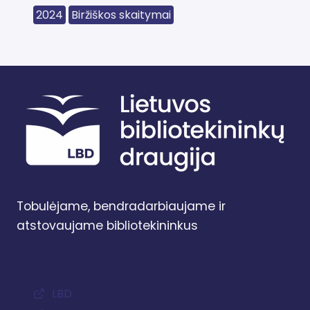
2024
Biržiškos skaitymai
Tobulėjame, bendradarbiaujame ir
atstovaujame bibliotekininkus
LBD