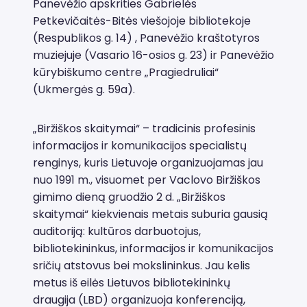
Panevėžio apskrities Gabrielės
Petkevičaitės-Bitės viešojoje bibliotekoje
(Respublikos g. 14) , Panevėžio kraštotyros
muziejuje (Vasario 16-osios g. 23) ir Panevėžio
kūrybiškumo centre „Pragiedruliai“
(Ukmergės g. 59a).
„Biržiškos skaitymai“ – tradicinis profesinis
informacijos ir komunikacijos specialistų
renginys, kuris Lietuvoje organizuojamas jau
nuo 1991 m., visuomet per Vaclovo Biržiškos
gimimo dieną gruodžio 2 d. „Biržiškos
skaitymai“ kiekvienais metais suburia gausią
auditoriją: kultūros darbuotojus,
bibliotekininkus, informacijos ir komunikacijos
sričių atstovus bei mokslininkus. Jau kelis
metus iš eilės Lietuvos bibliotekininkų
draugija (LBD) organizuoja konferenciją,