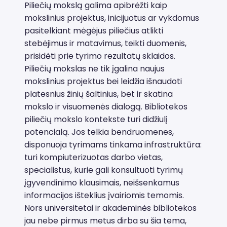
Piliečių mokslą galima apibrėžti kaip
mokslinius projektus, inicijuotus ar vykdomus
pasitelkiant mėgėjus piliečius atlikti
stebėjimus ir matavimus, teikti duomenis,
prisidėti prie tyrimo rezultatų sklaidos.
Piliečių mokslas ne tik įgalina naujus
mokslinius projektus bei leidžia išnaudoti
platesnius žinių šaltinius, bet ir skatina
mokslo ir visuomenės dialogą. Bibliotekos
piliečių mokslo kontekste turi didžiulį
potencialą. Jos telkia bendruomenes,
disponuoja tyrimams tinkama infrastruktūra:
turi kompiuterizuotas darbo vietas,
specialistus, kurie gali konsultuoti tyrimų
įgyvendinimo klausimais, neišsenkamus
informacijos išteklius įvairiomis temomis.
Nors universitetai ir akademinės bibliotekos
jau nebe pirmus metus dirba su šia tema,