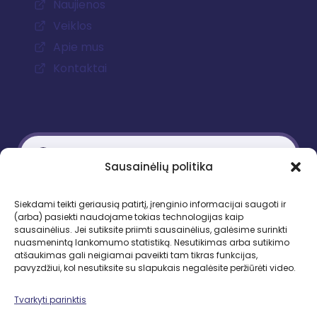
Naujienos
Veiklos
Apie mus
Kontaktai
Sausainėlių politika
Kontaktiniai duomenys
Siekdami teikti geriausią patirtį, įrenginio informacijai saugoti ir
(arba) pasiekti naudojame tokias technologijas kaip
Gedimino pr. 51, LT-01109 Vilnius
sausainėlius. Jei sutiksite priimti sausainėlius, galėsime surinkti
nuasmenintą lankomumo statistiką. Nesutikimas arba sutikimo
Tel. +370 683 95403
atšaukimas gali neigiamai paveikti tam tikras funkcijas,
El. paštas: lbd.sekretore@gmail.com
pavyzdžiui, kol nesutiksite su slapukais negalėsite peržiūrėti video.
Tvarkyti parinktis