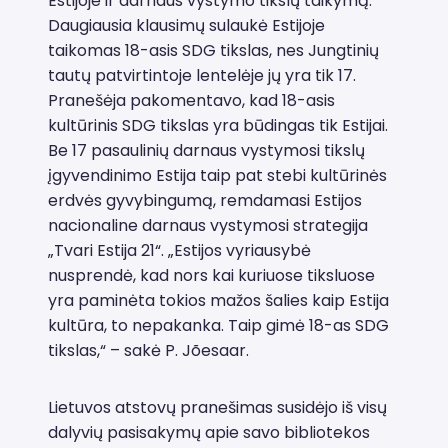
Estijoje ir darnaus vystymo tikslų taikymą.
Daugiausia klausimų sulaukė Estijoje
taikomas 18-asis SDG tikslas, nes Jungtinių
tautų patvirtintoje lentelėje jų yra tik 17.
Pranešėja pakomentavo, kad 18-asis
kultūrinis SDG tikslas yra būdingas tik Estijai.
Be 17 pasaulinių darnaus vystymosi tikslų
įgyvendinimo Estija taip pat stebi kultūrinės
erdvės gyvybingumą, remdamasi Estijos
nacionaline darnaus vystymosi strategija
„Tvari Estija 21“. „Estijos vyriausybė
nusprendė, kad nors kai kuriuose tiksluose
yra paminėta tokios mažos šalies kaip Estija
kultūra, to nepakanka. Taip gimė 18-as SDG
tikslas,“ – sakė P. Jõesaar.
Lietuvos atstovų pranešimas susidėjo iš visų
dalyvių pasisakymų apie savo bibliotekos