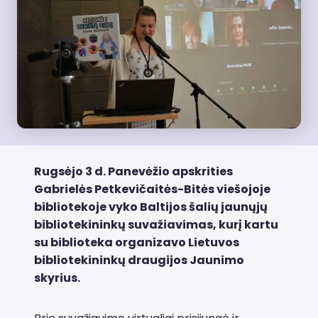
Rugsėjo 3 d. Panevėžio apskrities
Gabrielės Petkevičaitės-Bitės viešojoje
bibliotekoje vyko Baltijos šalių jaunųjų
bibliotekininkų suvažiavimas, kurį kartu
su biblioteka organizavo Lietuvos
bibliotekininkų draugijos Jaunimo
skyrius.