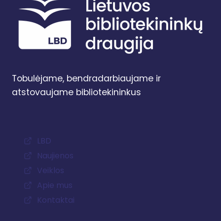
Tobulėjame, bendradarbiaujame ir
atstovaujame bibliotekininkus
LBD
Naujienos
Veiklos
Apie mus
Kontaktai