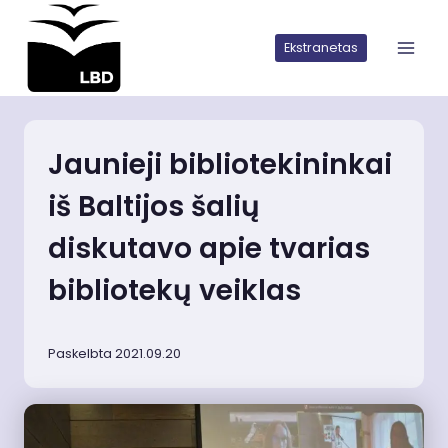
Iškart
pereiti
Ekstranetas
prie
turinio
Jaunieji bibliotekininkai
iš Baltijos šalių
diskutavo apie tvarias
bibliotekų veiklas
Paskelbta 2021.09.20