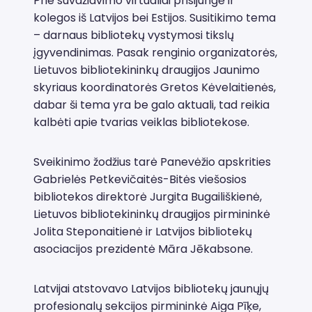
Prie suvažiavimo virtualiai prisijungė ir
kolegos iš Latvijos bei Estijos. Susitikimo tema
– darnaus bibliotekų vystymosi tikslų
įgyvendinimas. Pasak renginio organizatorės,
Lietuvos bibliotekininkų draugijos Jaunimo
skyriaus koordinatorės Gretos Kėvelaitienės,
dabar ši tema yra be galo aktuali, tad reikia
kalbėti apie tvarias veiklas bibliotekose.
Sveikinimo žodžius tarė Panevėžio apskrities
Gabrielės Petkevičaitės-Bitės viešosios
bibliotekos direktorė Jurgita Bugailiškienė,
Lietuvos bibliotekininkų draugijos pirmininkė
Jolita Steponaitienė ir Latvijos bibliotekų
asociacijos prezidentė Māra Jēkabsone.
Latvijai atstovavo Latvijos bibliotekų jaunųjų
profesionalų sekcijos pirmininkė Aiga Pīķe,