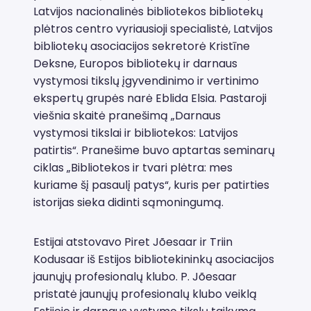
Latvijos nacionalinės bibliotekos bibliotekų
plėtros centro vyriausioji specialistė, Latvijos
bibliotekų asociacijos sekretorė Kristīne
Deksne, Europos bibliotekų ir darnaus
vystymosi tikslų įgyvendinimo ir vertinimo
ekspertų grupės narė Eblida Elsia. Pastaroji
viešnia skaitė pranešimą „Darnaus
vystymosi tikslai ir bibliotekos: Latvijos
patirtis“. Pranešime buvo aptartas seminarų
ciklas „Bibliotekos ir tvari plėtra: mes
kuriame šį pasaulį patys“, kuris per patirties
istorijas sieka didinti sąmoningumą.
Estijai atstovavo Piret Jõesaar ir Triin
Kodusaar iš Estijos bibliotekininkų asociacijos
jaunųjų profesionalų klubo. P. Jõesaar
pristatė jaunųjų profesionalų klubo veiklą