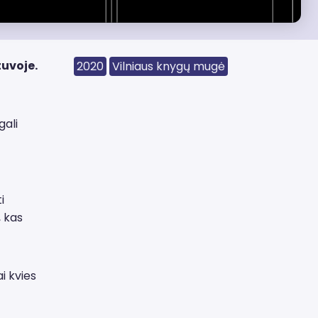
tuvoje.
2020
Vilniaus knygų mugė
gali
i
, kas
i kvies