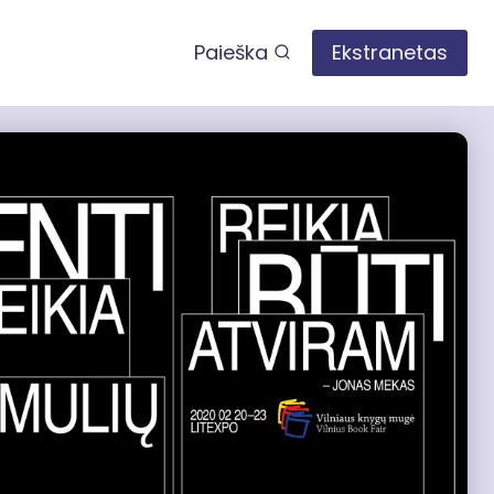
Paieška
Ekstranetas