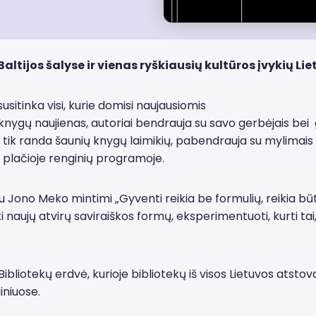
ltijos šalyse ir vienas ryškiausių kultūros įvykių Lie
itinka visi, kurie domisi naujausiomis
 knygų naujienas, autoriai bendrauja su savo gerbėjais bei 
 tik randa šaunių knygų laimikių, pabendrauja su mylimais
mi plačioje renginių programoje.
Jono Meko mintimi „Gyventi reikia be formulių, reikia būt
i naujų atvirų saviraiškos formų, eksperimentuoti, kurti tai
ibliotekų erdvė, kurioje bibliotekų iš visos Lietuvos atstova
iniuose.