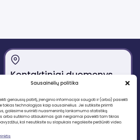
Kontaktiniai duomenys
Sausainėlių politika
Gedimino pr. 51, LT-01109 Vilnius
Tel. +370 683 95403
ikti geriausią patirtį, įrenginio informacijai saugoti ir (arba) pasiekti
El. paštas: lbd.sekretore@gmail.com
okias technologijas kaip sausainėlius. Jei sutiksite priimti
us, galėsime surinkti nuasmenintą lankomumo statistiką.
s arba sutikimo atšaukimas gali neigiamai paveikti tam tikras
pavyzdžiui, kol nesutiksite su slapukais negalėsite peržiūrėti video.
inktis