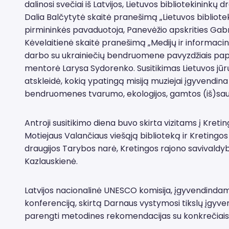
dalinosi svečiai iš Latvijos, Lietuvos bibliotekinink
Dalia Balčytytė skaitė pranešimą „Lietuvos bibliote
pirmininkės pavaduotoja, Panevėžio apskrities Gabr
Kėvelaitienė skaitė pranešimą „Medijų ir informac
darbo su ukrainiečių bendruomene pavyzdžiais papil
mentorė Larysa Sydorenko. Susitikimas Lietuvos jūrų 
atskleidė, kokią ypatingą misiją muziejai įgyvendin
bendruomenes tvarumo, ekologijos, gamtos (iš)saug
Antroji susitikimo diena buvo skirta vizitams į Kre
Motiejaus Valančiaus viešąją biblioteką ir Kretingos
draugijos Tarybos narė, Kretingos rajono savivaldyb
Kazlauskienė.
Latvijos nacionalinė UNESCO komisija, įgyvendindam
konferenciją, skirtą Darnaus vystymosi tikslų įgyv
parengti metodines rekomendacijas su konkrečiais sk