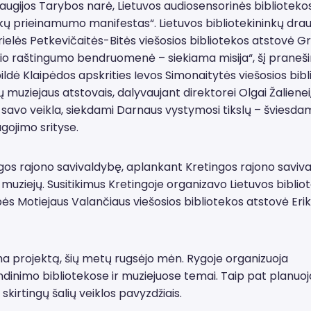
ų draugijos Tarybos narė, Lietuvos audiosensorinės bibliotek
kų prieinamumo manifestas“. Lietuvos bibliotekininkų drau
ielės Petkevičaitės-Bitės viešosios bibliotekos atstovė G
inio raštingumo bendruomenė – siekiama misija“, šį prane
dė Klaipėdos apskrities Ievos Simonaitytės viešosios bibl
muziejaus atstovais, dalyvaujant direktorei Olgai Žalienei
a savo veikla, siekdami Darnaus vystymosi tikslų – šviesda
ojimo srityse.
tingos rajono savivaldybę, aplankant Kretingos rajono saviv
 muziejų. Susitikimus Kretingoje organizavo Lietuvos biblio
ės Motiejaus Valančiaus viešosios bibliotekos atstovė Eri
a projektą, šių metų rugsėjo mėn. Rygoje organizuoja
endinimo bibliotekose ir muziejuose temai. Taip pat planu
irtingų šalių veiklos pavyzdžiais.