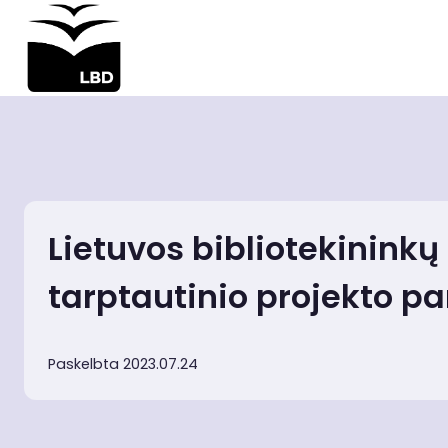
Iškart
pereiti
prie
turinio
Lietuvos bibliotekininkų
tarptautinio projekto pa
Paskelbta 2023.07.24