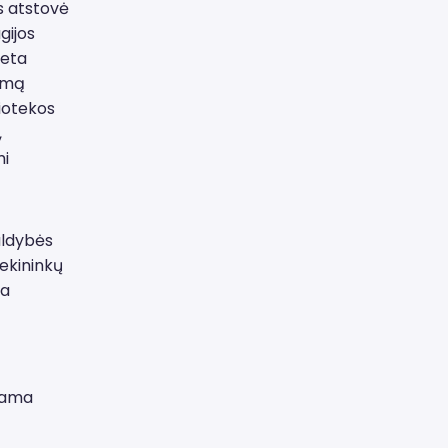
os atstovė
gijos
reta
šimą
iotekos
,
mi
aldybės
tekininkų
ka
ojama