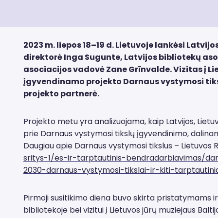
2023 m. liepos 18–19 d. Lietuvoje lankėsi Latv
direktorė Inga Sugunte, Latvijos bibliotekų as
asociacijos vadovė Zane Grīnvalde. Vizitas į L
įgyvendinamo projekto Darnaus vystymosi tikslų
projekto partnerė.
Projekto metu yra analizuojama, kaip Latvijos, Lietuv
prie Darnaus vystymosi tikslų įgyvendinimo, dalinama
Daugiau apie Darnaus vystymosi tikslus – Lietuvos 
sritys-1/es-ir-tarptautinis-bendradarbiavimas/da
2030-darnaus-vystymosi-tikslai-ir-kiti-tarptautinia
Pirmoji susitikimo diena buvo skirta pristatymams i
bibliotekoje bei vizitui į Lietuvos jūrų muziejaus Balt