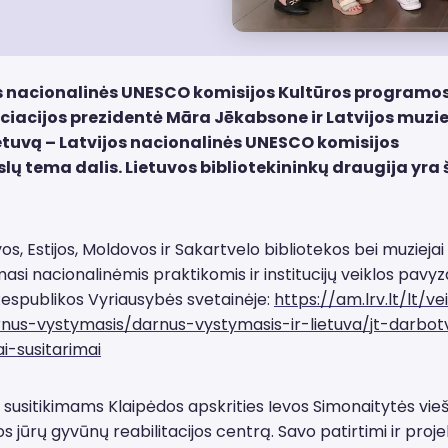
ijos nacionalinės UNESCO komisijos Kultūros programo
ociacijos prezidentė Māra Jēkabsone ir Latvijos muzie
ietuvą – Latvijos nacionalinės UNESCO komisijos
 tema dalis. Lietuvos bibliotekininkų draugija yra 
os, Estijos, Moldovos ir Sakartvelo bibliotekos bei muziejai
si nacionalinėmis praktikomis ir institucijų veiklos pavyzd
Respublikos Vyriausybės svetainėje:
https://am.lrv.lt/lt/ve
rnus-vystymasis/darnus-vystymasis-ir-lietuva/jt-darbo
i-susitarimai
r susitikimams Klaipėdos apskrities Ievos Simonaitytės vieš
ijos jūrų gyvūnų reabilitacijos centrą. Savo patirtimi ir proje