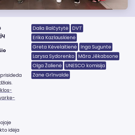
s
Dalia Balčytytė
DVT
jų
Erika Kazlauskienė
Greta Kėvelaitienė
Inga Sugunte
šio
Larysa Sydorenko
Māra Jēkabsone
Olga Žalienė
UNESCO komisija
Zane Grīnvalde
 prisideda
žiais.
iklos-
tvarke-
ojoje
kto idėja