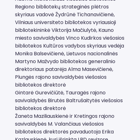
Regiono bibliotekų strateginės plėtros
skyriaus vadovė Žydrūnė Tichanavičienė,
Vilniaus universiteto bibliotekos vyriausioji
bibliotekininkė Viktorija Mačiulytė, Kauno
miesto savivaldybės Vinco Kudirkos viešosios
bibliotekos Kultūros vadybos skyriaus vedėja
Monika Balsevičienė, Lietuvos nacionalinės
Martyno Mažvydo bibliotekos generalinio
direktoriaus patarėja Alma Masevičienė,
Plungės rajono savivaldybės viešosios
bibliotekos direktorė
Gintarė Gurevičiūtė, Tauragės rajono
savivaldybės Birutės Baltrušaitytės viešosios
bibliotekos direktorė
Žaneta Maziliauskienė ir Kretingos rajono
savivaldybės M. Valančiaus viešosios
bibliotekos direktorės pavaduotoja Erika
Kazlauskienė, kuri išrinkta LBD revizore.