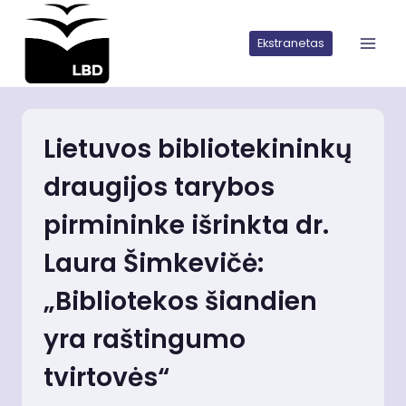
Iškart
pereiti
Ekstranetas
prie
turinio
Lietuvos bibliotekininkų
draugijos tarybos
pirmininke išrinkta dr.
Laura Šimkevičė:
„Bibliotekos šiandien
yra raštingumo
tvirtovės“