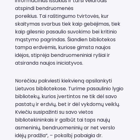
informacinius iššūkius ir tarsi veidrodis
atspindi bendruomenės
poreikius. Tai raštingumo tvirtovės, kur
skaitymas svarbus tiek kaip gebėjimas, tiek
kaip gilesnio pasaulio suvokimo bei kritinio
mąstymo pagrindas. Šiandien bibliotekos
tampa erdvėmis, kuriose gimsta naujos
idėjos, stiprėja bendruomeniniai ryšiai ir
atsiranda naujos iniciatyvos.
Norėčiau pakviesti kiekvieną apsilankyti
Lietuvos bibliotekose. Turime pasaulinio lygio
bibliotekų, kurios įvertintos ne tik dėl savo
pastatų ir erdvių, bet ir dėl vykdomų veiklų.
Kviečiu susipažinti su savo vietos
bibliotekininkais ir galbūt tai taps naujų
asmeninių, bendruomeninių ar net verslo
idėjų pradžia“, – pokalbį pabaigia dr.