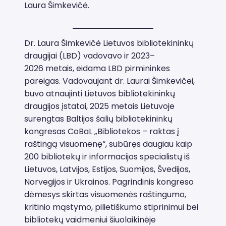
Laura Šimkevičė.
Dr. Laura Šimkevičė Lietuvos bibliotekininkų
draugijai (LBD) vadovavo ir 2023–
2026 metais, eidama LBD pirmininkes
pareigas. Vadovaujant dr. Laurai Šimkevičei,
buvo atnaujinti Lietuvos bibliotekininkų
draugijos įstatai, 2025 metais Lietuvoje
surengtas Baltijos šalių bibliotekininkų
kongresas CoBaL „Bibliotekos – raktas į
raštingą visuomenę“, subūręs daugiau kaip
200 bibliotekų ir informacijos specialistų iš
Lietuvos, Latvijos, Estijos, Suomijos, Švedijos,
Norvegijos ir Ukrainos. Pagrindinis kongreso
dėmesys skirtas visuomenės raštingumo,
kritinio mąstymo, pilietiškumo stiprinimui bei
bibliotekų vaidmeniui šiuolaikinėje