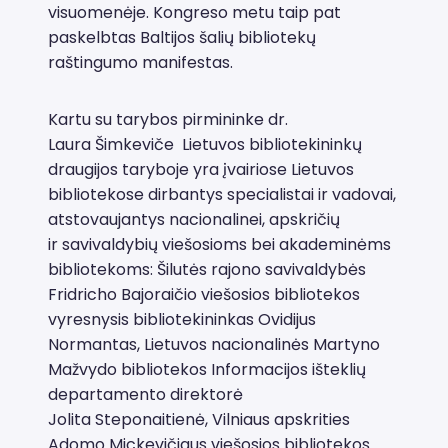
visuomenėje. Kongreso metu taip pat
paskelbtas Baltijos šalių bibliotekų
raštingumo manifestas.
Kartu su tarybos pirmininke dr.
Laura Šimkeviče Lietuvos bibliotekininkų
draugijos taryboje yra įvairiose Lietuvos
bibliotekose dirbantys specialistai ir vadovai,
atstovaujantys nacionalinei, apskričių
ir savivaldybių viešosioms bei akademinėms
bibliotekoms: Šilutės rajono savivaldybės
Fridricho Bajoraičio viešosios bibliotekos
vyresnysis bibliotekininkas Ovidijus
Normantas, Lietuvos nacionalinės Martyno
Mažvydo bibliotekos Informacijos išteklių
departamento direktorė
Jolita Steponaitienė, Vilniaus apskrities
Adomo Mickevičiaus viešosios bibliotekos