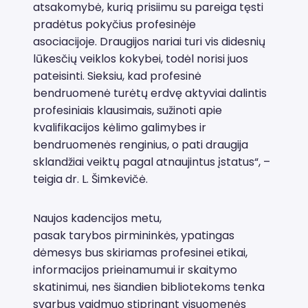
atsakomybė, kurią prisiimu su pareiga tęsti
pradėtus pokyčius profesinėje
asociacijoje. Draugijos nariai turi vis didesnių
lūkesčių veiklos kokybei, todėl norisi juos
pateisinti. Sieksiu, kad profesinė
bendruomenė turėtų erdvę aktyviai dalintis
profesiniais klausimais, sužinoti apie
kvalifikacijos kėlimo galimybes ir
bendruomenės renginius, o pati draugija
sklandžiai veiktų pagal atnaujintus įstatus“, –
teigia dr. L. Šimkevičė.
Naujos kadencijos metu,
pasak tarybos pirmininkės, ypatingas
dėmesys bus skiriamas profesinei etikai,
informacijos prieinamumui ir skaitymo
skatinimui, nes šiandien bibliotekoms tenka
svarbus vaidmuo stiprinant visuomenės