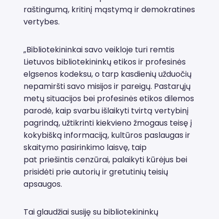
raštingumą, kritinį mąstymą ir demokratines
vertybes.
„Bibliotekininkai savo veikloje turi remtis
Lietuvos bibliotekininkų etikos ir profesinės
elgsenos kodeksu, o tarp kasdienių užduočių
nepamiršti savo misijos ir pareigų. Pastarųjų
metų situacijos bei profesinės etikos dilemos
parodė, kaip svarbu išlaikyti tvirtą vertybinį
pagrindą, užtikrinti kiekvieno žmogaus teisę į
kokybišką informaciją, kultūros paslaugas ir
skaitymo pasirinkimo laisvę, taip
pat priešintis cenzūrai, palaikyti kūrėjus bei
prisidėti prie autorių ir gretutinių teisių
apsaugos.
Tai glaudžiai susiję su bibliotekininkų