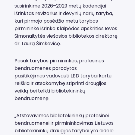
susirinkime 2026–2029 metų kadencijai
išrinktas revizorius ir devynių narių taryba,
kuri pirmojo posėdžio metu tarybos
pirmininke išrinko Klaipėdos apskrities Ievos
Simonaitytės viešosios bibliotekos direktorę
dr. Laurą Šimkevičę.
Pasak tarybos pirmininkės, profesinės
bendruomenės parodytas
pasitikėjimas vadovauti LBD tarybai kartu
reiškia ir atsakomybę stiprinti draugijos
veiklą bei telkti bibliotekininkų
bendruomenę.
„Atstovavimas bibliotekininkų profesinei
bendruomenei ir pirmininkavimas Lietuvos
bibliotekininkų draugijos tarybai yra didelė