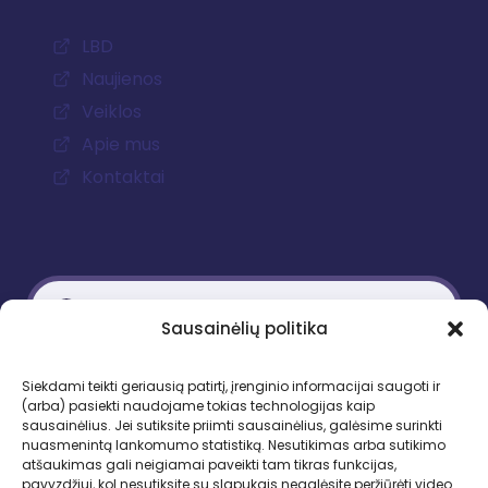
LBD
Naujienos
Veiklos
Apie mus
Kontaktai
Sausainėlių politika
Kontaktiniai duomenys
Siekdami teikti geriausią patirtį, įrenginio informacijai saugoti ir
(arba) pasiekti naudojame tokias technologijas kaip
Gedimino pr. 51, LT-01109 Vilnius
sausainėlius. Jei sutiksite priimti sausainėlius, galėsime surinkti
nuasmenintą lankomumo statistiką. Nesutikimas arba sutikimo
Tel. +370 683 95403
atšaukimas gali neigiamai paveikti tam tikras funkcijas,
El. paštas: lbd.sekretore@gmail.com
pavyzdžiui, kol nesutiksite su slapukais negalėsite peržiūrėti video.