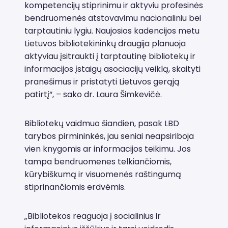
kompetencijų stiprinimu ir aktyviu profesinės
bendruomenės atstovavimu nacionaliniu bei
tarptautiniu lygiu. Naujosios kadencijos metu
Lietuvos bibliotekininkų draugija planuoja
aktyviau įsitraukti į tarptautinę bibliotekų ir
informacijos įstaigų asociacijų veiklą, skaityti
pranešimus ir pristatyti Lietuvos gerąją
patirtį“, – sako dr. Laura Šimkevičė.
Bibliotekų vaidmuo šiandien, pasak LBD
tarybos pirmininkės, jau seniai neapsiriboja
vien knygomis ar informacijos teikimu. Jos
tampa bendruomenes telkiančiomis,
kūrybiškumą ir visuomenės raštingumą
stiprinančiomis erdvėmis.
„Bibliotekos reaguoja į socialinius ir