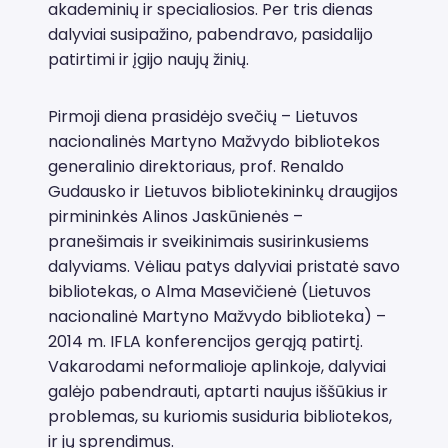
akademinių ir specialiosios. Per tris dienas
dalyviai susipažino, pabendravo, pasidalijo
patirtimi ir įgijo naujų žinių.
Pirmoji diena prasidėjo svečių – Lietuvos
nacionalinės Martyno Mažvydo bibliotekos
generalinio direktoriaus, prof. Renaldo
Gudausko ir Lietuvos bibliotekininkų draugijos
pirmininkės Alinos Jaskūnienės –
pranešimais ir sveikinimais susirinkusiems
dalyviams. Vėliau patys dalyviai pristatė savo
bibliotekas, o Alma Masevičienė (Lietuvos
nacionalinė Martyno Mažvydo biblioteka) –
2014 m. IFLA konferencijos gerąją patirtį.
Vakarodami neformalioje aplinkoje, dalyviai
galėjo pabendrauti, aptarti naujus iššūkius ir
problemas, su kuriomis susiduria bibliotekos,
ir jų sprendimus.