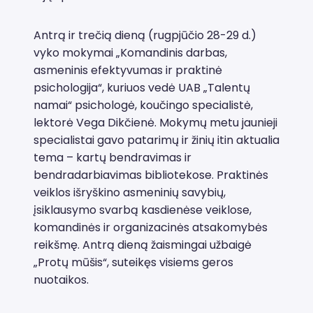
Antrą ir trečią dieną (rugpjūčio 28-29 d.)
vyko mokymai „Komandinis darbas,
asmeninis efektyvumas ir praktinė
psichologija“, kuriuos vedė UAB „Talentų
namai“ psichologė, koučingo specialistė,
lektorė Vega Dikčienė. Mokymų metu jaunieji
specialistai gavo patarimų ir žinių itin aktualia
tema – kartų bendravimas ir
bendradarbiavimas bibliotekose. Praktinės
veiklos išryškino asmeninių savybių,
įsiklausymo svarbą kasdienėse veiklose,
komandinės ir organizacinės atsakomybės
reikšmę. Antrą dieną žaismingai užbaigė
„Protų mūšis“, suteikęs visiems geros
nuotaikos.