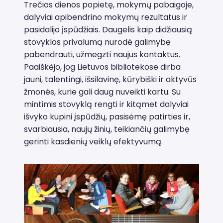
Trečios dienos popietę, mokymų pabaigoje,
dalyviai apibendrino mokymų rezultatus ir
pasidalijo įspūdžiais. Daugelis kaip didžiausią
stovyklos privalumą nurodė galimybę
pabendrauti, užmegzti naujus kontaktus.
Paaiškėjo, jog Lietuvos bibliotekose dirba
jauni, talentingi, išsilavinę, kūrybiški ir aktyvūs
žmonės, kurie gali daug nuveikti kartu. Su
mintimis stovyklą rengti ir kitąmet dalyviai
išvyko kupini įspūdžių, pasisėmę patirties ir,
svarbiausia, naujų žinių, teikiančių galimybę
gerinti kasdienių veiklų efektyvumą.