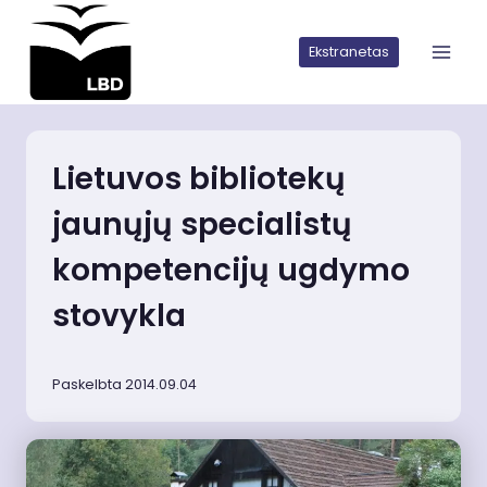
Iškart
pereiti
Ekstranetas
prie
turinio
Lietuvos bibliotekų
jaunųjų specialistų
kompetencijų ugdymo
stovykla
Paskelbta 2014.09.04