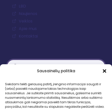
LBD
Naujienos
Veiklos
Apie mus
Kontaktai
Sausainėlių politika
Kontaktiniai duomenys
Siekdami teikti geriausią patirtį, įrenginio informacijai saugoti ir
(arba) pasiekti naudojame tokias technologijas kaip
Gedimino pr. 51, LT-01109 Vilnius
sausainėlius. Jei sutiksite priimti sausainėlius, galėsime surinkti
nuasmenintą lankomumo statistiką. Nesutikimas arba sutikimo
Tel. +370 683 95403
atšaukimas gali neigiamai paveikti tam tikras funkcijas,
El. paštas: lbd.sekretore@gmail.com
pavyzdžiui, kol nesutiksite su slapukais negalėsite peržiūrėti video.