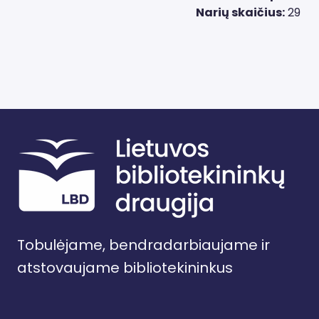
Narių skaičius:
29
Tobulėjame, bendradarbiaujame ir
atstovaujame bibliotekininkus