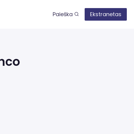
Paieška
Ekstranetas
inco