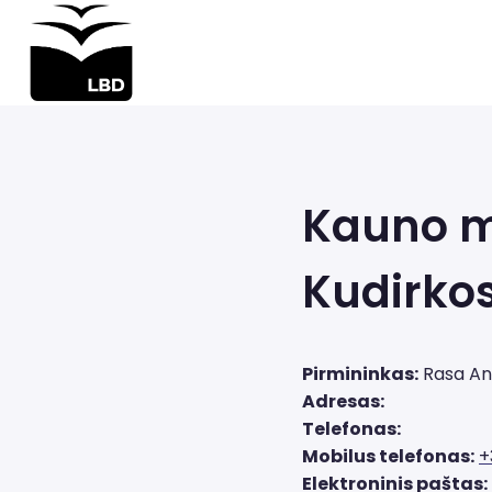
Iškart
pereiti
prie
turinio
Kauno m
Kudirkos
Pirmininkas:
Rasa An
Adresas:
Telefonas:
Mobilus telefonas:
+
Elektroninis paštas: