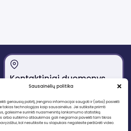
Kontaktiniai duomenys
Sausainėlių politika
Gedimino pr. 51, LT-01109 Vilnius
Tel. +370 683 95403
ikti geriausią patirtį, įrenginio informacijai saugoti ir (arba) pasiekti
El. paštas: lbd.sekretore@gmail.com
okias technologijas kaip sausainėlius. Jei sutiksite priimti
us, galėsime surinkti nuasmenintą lankomumo statistiką.
s arba sutikimo atšaukimas gali neigiamai paveikti tam tikras
pavyzdžiui, kol nesutiksite su slapukais negalėsite peržiūrėti video.