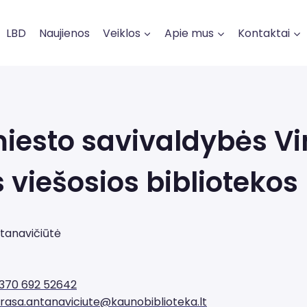
LBD
Naujienos
Veiklos
Apie mus
Kontaktai
iesto savivaldybės V
 viešosios bibliotekos
tanavičiūtė
370 692 52642
rasa.antanaviciute@kaunobiblioteka.lt