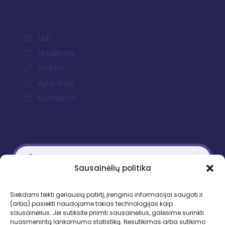
LBD
Naujienos
Veiklos
Apie mus
Kontaktai
Sausainėlių politika
Kontaktiniai duomenys
Siekdami teikti geriausią patirtį, įrenginio informacijai saugoti ir
(arba) pasiekti naudojame tokias technologijas kaip
Gedimino pr. 51, LT-01109 Vilnius
sausainėlius. Jei sutiksite priimti sausainėlius, galėsime surinkti
nuasmenintą lankomumo statistiką. Nesutikimas arba sutikimo
Tel. +370 683 95403