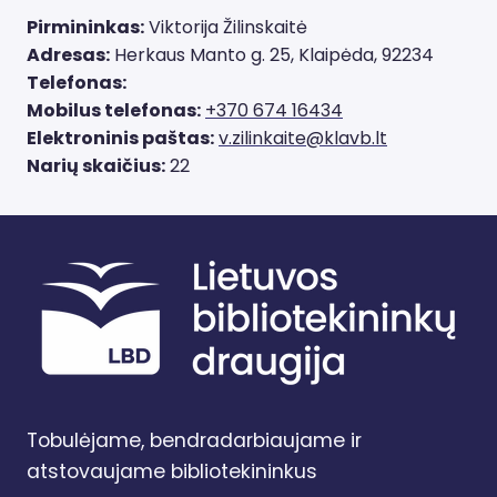
Pirmininkas:
Viktorija Žilinskaitė
Adresas:
Herkaus Manto g. 25, Klaipėda, 92234
Telefonas:
Mobilus telefonas:
+370 674 16434
Elektroninis paštas:
v.zilinkaite@klavb.lt
Narių skaičius:
22
Tobulėjame, bendradarbiaujame ir
atstovaujame bibliotekininkus