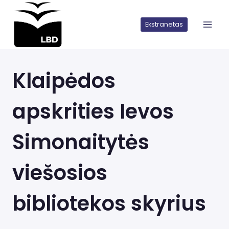
Iškart
pereiti
Ekstranetas
prie
turinio
Klaipėdos
apskrities Ievos
Simonaitytės
viešosios
bibliotekos skyrius