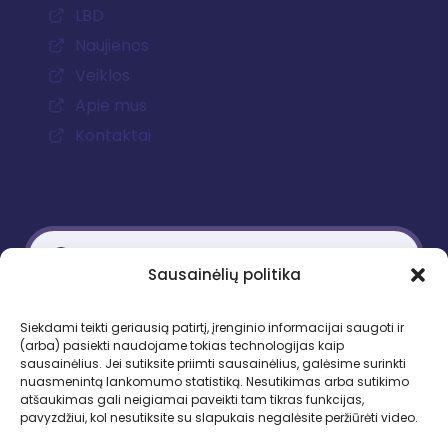
LBD
Naujienos
Veiklos
Apie mus
Kontaktai
Sausainėlių politika
Kontaktiniai duomenys
Siekdami teikti geriausią patirtį, įrenginio informacijai saugoti ir
(arba) pasiekti naudojame tokias technologijas kaip
Gedimino pr. 51, LT-01109 Vilnius
sausainėlius. Jei sutiksite priimti sausainėlius, galėsime surinkti
nuasmenintą lankomumo statistiką. Nesutikimas arba sutikimo
Tel. +370 683 95403
atšaukimas gali neigiamai paveikti tam tikras funkcijas,
El. paštas: lbd.sekretore@gmail.com
pavyzdžiui, kol nesutiksite su slapukais negalėsite peržiūrėti video.