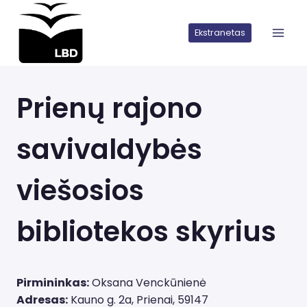
Iškart
pereiti
Ekstranetas
prie
turinio
Prienų rajono
savivaldybės
viešosios
bibliotekos skyrius
Pirmininkas:
Oksana Venckūnienė
Adresas:
Kauno g. 2a, Prienai, 59147