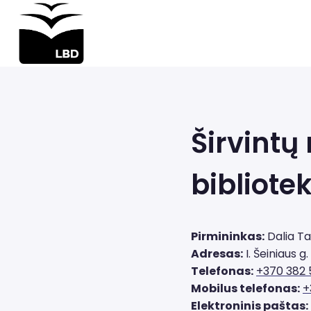
Iškart
pereiti
prie
turinio
Širvintų
bibliote
Pirmininkas:
Dalia T
Adresas:
I. Šeiniaus g. 
Telefonas:
+370 382 
Mobilus telefonas:
+
Elektroninis paštas: