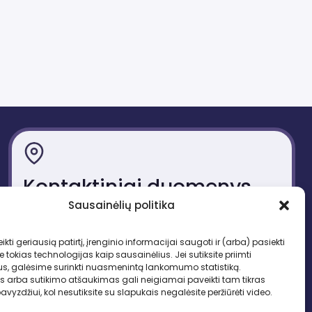
Kontaktiniai duomenys
Sausainėlių politika
Gedimino pr. 51, LT-01109 Vilnius
Tel. +370 683 95403
ikti geriausią patirtį, įrenginio informacijai saugoti ir (arba) pasiekti
El. paštas: lbd.sekretore@gmail.com
okias technologijas kaip sausainėlius. Jei sutiksite priimti
us, galėsime surinkti nuasmenintą lankomumo statistiką.
s arba sutikimo atšaukimas gali neigiamai paveikti tam tikras
pavyzdžiui, kol nesutiksite su slapukais negalėsite peržiūrėti video.