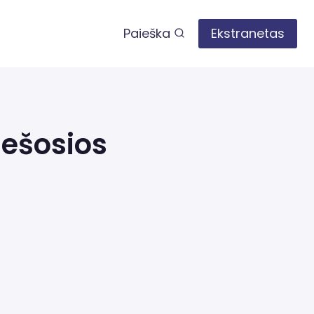
Paieška
Ekstranetas
iešosios