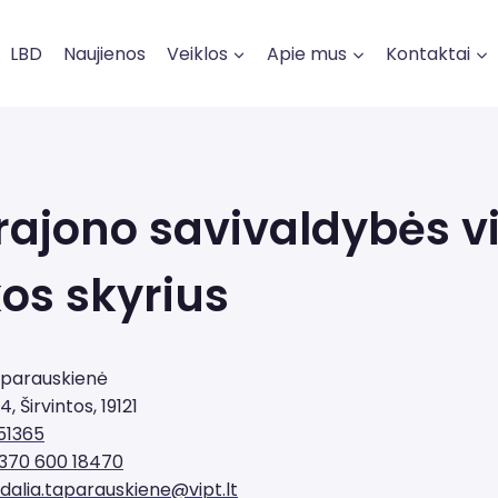
LBD
Naujienos
Veiklos
Apie mus
Kontaktai
 rajono savivaldybės v
kos skyrius
aparauskienė
4, Širvintos, 19121
51365
370 600 18470
dalia.taparauskiene@vipt.lt