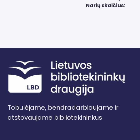
Narių skaičius:
Tobulėjame, bendradarbiaujame ir
atstovaujame bibliotekininkus