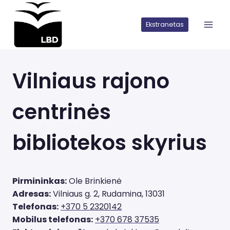
Iškart
pereiti
Ekstranetas
prie
turinio
Vilniaus rajono
centrinės
bibliotekos skyrius
Pirmininkas:
Ole Brinkienė
Adresas:
Vilniaus g. 2, Rudamina, 13031
Telefonas:
+370 5 2320142
Mobilus telefonas:
+370 678 37535