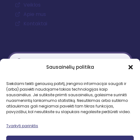
Veiklos
Apie mus
Kontaktai
Sausainėlių politika
Kontaktiniai duomenys
Siekdami teikti geriausią patirtį, įrenginio informacijai saugoti ir
(arba) pasiekti naudojame tokias technologijas kaip
Gedimino pr. 51, LT-01109 Vilnius
sausainėlius. Jei sutiksite priimti sausainėlius, galėsime surinkti
nuasmenintą lankomumo statistiką. Nesutikimas arba sutikimo
Tel. +370 683 95403
atšaukimas gali neigiamai paveikti tam tikras funkcijas,
El. paštas: lbd.sekretore@gmail.com
pavyzdžiui, kol nesutiksite su slapukais negalėsite peržiūrėti video.
Tvarkyti parinktis