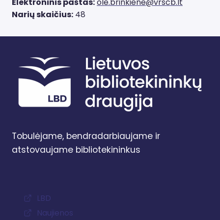
Elektroninis paštas:
ole.brinkiene@vrscb.lt
Narių skaičius:
48
Tobulėjame, bendradarbiaujame ir
atstovaujame bibliotekininkus
LBD
Naujienos