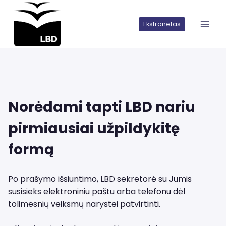
Iškart
pereiti
Ekstranetas
prie
turinio
Norėdami tapti LBD nariu
pirmiausiai užpildykitę
formą
Po prašymo išsiuntimo, LBD sekretorė su Jumis
susisieks elektroniniu paštu arba telefonu dėl
tolimesnių veiksmų narystei patvirtinti.