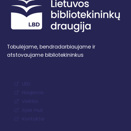
Tobulėjame, bendradarbiaujame ir
atstovaujame bibliotekininkus
LBD
Naujienos
Veiklos
Apie mus
Kontaktai