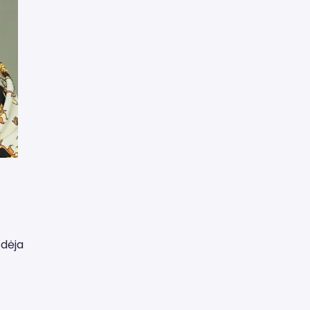
edėja