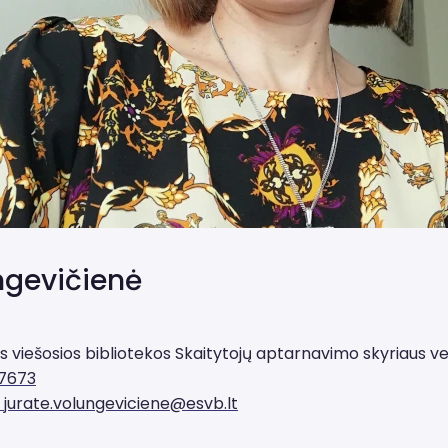
ngevičienė
s viešosios bibliotekos Skaitytojų aptarnavimo skyriaus v
17673
jurate.volungeviciene@esvb.lt