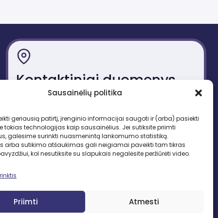
Kontaktiniai duomenys
Sausainėlių politika
Gedimino pr. 51, LT-01109 Vilnius
Tel. +370 683 95403
ikti geriausią patirtį, įrenginio informacijai saugoti ir (arba) pasiekti
El. paštas: lbd.sekretore@gmail.com
okias technologijas kaip sausainėlius. Jei sutiksite priimti
us, galėsime surinkti nuasmenintą lankomumo statistiką.
s arba sutikimo atšaukimas gali neigiamai paveikti tam tikras
pavyzdžiui, kol nesutiksite su slapukais negalėsite peržiūrėti video.
inktis
SEKITE MUS
Priimti
Atmesti
Facebook