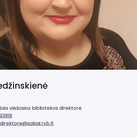
edžinskienė
bės viešosios bibliotekos direktorė
93918
direktore@sakiai.rvb.lt