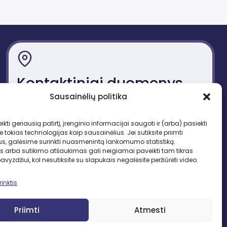
Kontaktiniai duomenys
Sausainėlių politika
Gedimino pr. 51, LT-01109 Vilnius
Tel. +370 683 95403
ikti geriausią patirtį, įrenginio informacijai saugoti ir (arba) pasiekti
El. paštas: lbd.sekretore@gmail.com
okias technologijas kaip sausainėlius. Jei sutiksite priimti
us, galėsime surinkti nuasmenintą lankomumo statistiką.
s arba sutikimo atšaukimas gali neigiamai paveikti tam tikras
pavyzdžiui, kol nesutiksite su slapukais negalėsite peržiūrėti video.
inktis
SEKITE MUS
Priimti
Atmesti
Facebook