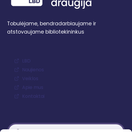
Tobulėjame, bendradarbiaujame ir
atstovaujame bibliotekininkus
LBD
Naujienos
Veiklos
Apie mus
Kontaktai