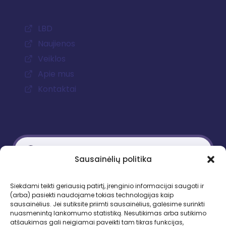
LBD
Naujienos
Veiklos
Apie mus
Kontaktai
Sausainėlių politika
Kontaktiniai duomenys
Siekdami teikti geriausią patirtį, įrenginio informacijai saugoti ir
(arba) pasiekti naudojame tokias technologijas kaip
Gedimino pr. 51, LT-01109 Vilnius
sausainėlius. Jei sutiksite priimti sausainėlius, galėsime surinkti
nuasmenintą lankomumo statistiką. Nesutikimas arba sutikimo
Tel. +370 683 95403
atšaukimas gali neigiamai paveikti tam tikras funkcijas,