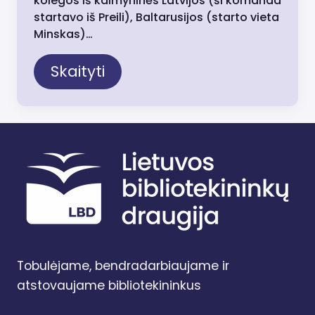
kolegos iš kaimyninės Latvijos (ši komanda
startavo iš Preili), Baltarusijos (starto vieta
Minskas)…
Skaityti
Tobulėjame, bendradarbiaujame ir
atstovaujame bibliotekininkus