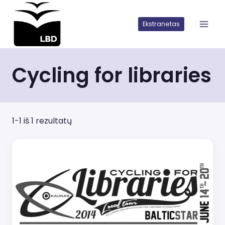
Iškart
pereiti
Ekstranetas
prie
turinio
Cycling for libraries
1-1 iš 1 rezultatų