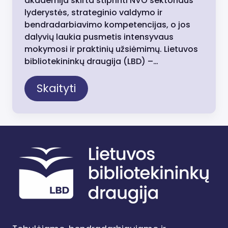
akademija skirta stiprinti NVO sektoriaus
lyderystės, strateginio valdymo ir
bendradarbiavimo kompetencijas, o jos
dalyvių laukia pusmetis intensyvaus
mokymosi ir praktinių užsiėmimų. Lietuvos
bibliotekininkų draugija (LBD) –…
Skaityti