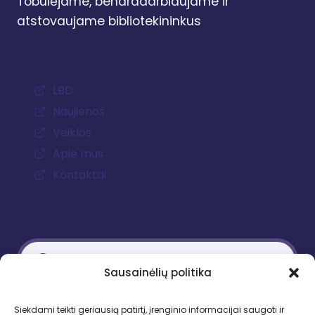
Tobulėjame, bendradarbiaujame ir
atstovaujame bibliotekininkus
LBD
Naujienos
Veiklos
Apie mus
Kontaktai
Sausainėlių politika
Kontaktiniai duomenys
Siekdami teikti geriausią patirtį, įrenginio informacijai saugoti ir