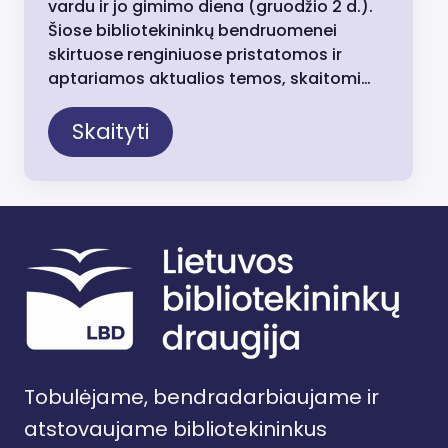
vardu ir jo gimimo diena (gruodžio 2 d.).
Šiose bibliotekininkų bendruomenei
skirtuose renginiuose pristatomos ir
aptariamos aktualios temos, skaitomi…
Skaityti
Tobulėjame, bendradarbiaujame ir
atstovaujame bibliotekininkus