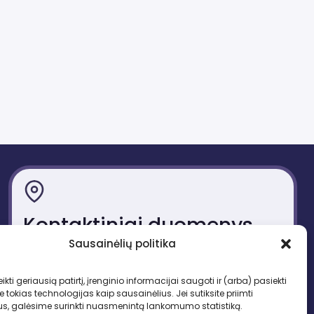
Kontaktiniai duomenys
Sausainėlių politika
Gedimino pr. 51, LT-01109 Vilnius
Tel. +370 683 95403
ikti geriausią patirtį, įrenginio informacijai saugoti ir (arba) pasiekti
El. paštas: lbd.sekretore@gmail.com
okias technologijas kaip sausainėlius. Jei sutiksite priimti
us, galėsime surinkti nuasmenintą lankomumo statistiką.