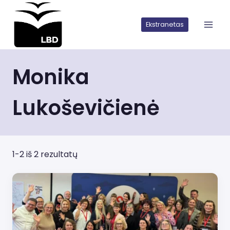
Iškart
pereiti
Ekstranetas
prie
turinio
Monika
Lukoševičienė
1-2 iš 2 rezultatų