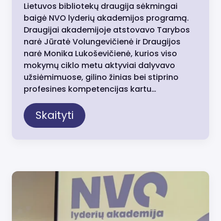
Lietuvos bibliotekų draugija sėkmingai
baigė NVO lyderių akademijos programą.
Draugijai akademijoje atstovavo Tarybos
narė Jūratė Volungevičienė ir Draugijos
narė Monika Lukoševičienė, kurios viso
mokymų ciklo metu aktyviai dalyvavo
užsiėmimuose, gilino žinias bei stiprino
profesines kompetencijas kartu…
Skaityti