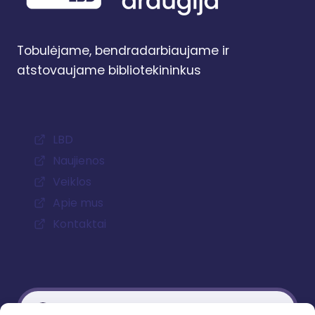
Tobulėjame, bendradarbiaujame ir
atstovaujame bibliotekininkus
LBD
Naujienos
Veiklos
Apie mus
Kontaktai