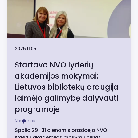
2025.11.05
Startavo NVO lyderių
akademijos mokymai:
Lietuvos bibliotekų draugija
laimėjo galimybę dalyvauti
programoje
Naujienos
Spalio 29–31 dienomis prasidėjo NVO
lyderių akademijos mokymų ciklas,