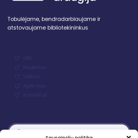
Tobulėjame, bendradarbiaujame ir
atstovaujame bibliotekininkus
LBD
Naujienos
Veiklos
Apie mus
Kontaktai
Sausainėlių politika