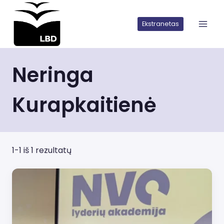
Iškart
pereiti
Ekstranetas
prie
turinio
Neringa
Kurapkaitienė
1-1 iš 1 rezultatų