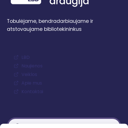
Tobulėjame, bendradarbiaujame ir
atstovaujame bibliotekininkus
LBD
Naujienos
Veiklos
Apie mus
Kontaktai