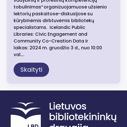
vadybinių ir profesinių kompetencijų
tobulinimas“ organizuojamuose užsienio
lektorių paskaitose-diskusijose su
kūrybinėmis dirbtuvėmis bibliotekų
specialistams. Icelandic Public
Libraries: Civic Engagement and
Community Co-Creation Data ir
laikas: 2024 m. gruodžio 3 d., nuo 10:00
val….
Skaityti