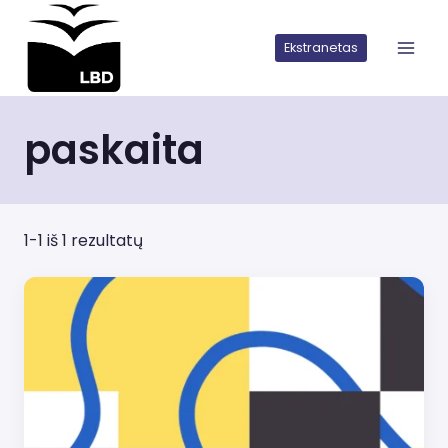
Iškart
pereiti
Ekstranetas
prie
turinio
paskaita
1-1 iš 1 rezultatų