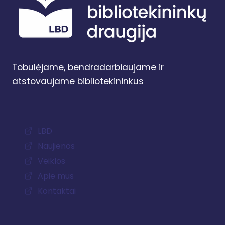
Tobulėjame, bendradarbiaujame ir
atstovaujame bibliotekininkus
LBD
Naujienos
Veiklos
Apie mus
Kontaktai