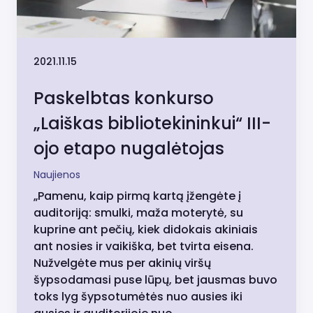
2021.11.15
Paskelbtas konkurso
„Laiškas bibliotekininkui“ III-
ojo etapo nugalėtojas
Naujienos
„Pamenu, kaip pirmą kartą įžengėte į
auditoriją: smulki, maža moterytė, su
kuprine ant pečių, kiek didokais akiniais
ant nosies ir vaikiška, bet tvirta eisena.
Nužvelgėte mus per akinių viršų
šypsodamasi puse lūpų, bet jausmas buvo
toks lyg šypsotumėtės nuo ausies iki