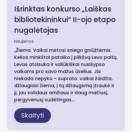
Išrinktas konkurso „Laiškas
bibliotekininkui“ II-ojo etapo
nugalėtojas
Naujienos
„Žiema. Vaikai mėtosi sniego gniūžtėmis.
Kelios minkštai pataiko į pilkšvą Levo paltą.
Levas atsisuka ir valiūkiškai nusišypso
vaikams pro savo mažus ūselius. Jis
niekada nepyko – suprato: vaikai žaidžia,
džiaugiasi žiema, į tą džiaugsmą įtraukė ir
jį, jau solidaus amžiaus ir daug mačiusį,
pergyvenusį sudėtingas…
Skaityti