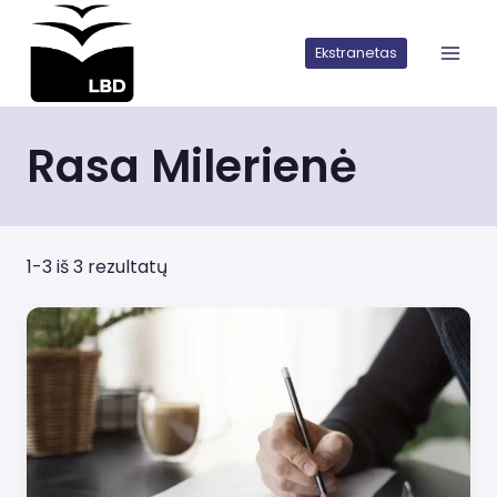
Iškart
pereiti
Ekstranetas
prie
turinio
Rasa Milerienė
1-3 iš 3 rezultatų