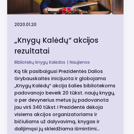
2020.01.20
„Knygų Kalėdų“ akcijos
rezultatai
Bibliotekų knygų Kalėdos
|
Naujienos
Ką tik pasibaigusi Prezidentės Dalios
Grybauskaitės inicijuota ir globojama
„Knygų Kalėdų“ akcija šalies bibliotekoms
padovanojo beveik 20 tūkst. naujų knygų,
o per devynerius metus jų padovanota
jau virš 340 tūkst.! Prezidentė dėkoja
visiems akcijos organizatoriams ir
bičiuliams už dalyvavimą, knygas ir
dalijimąsi jų skleidžiama išmintimi…