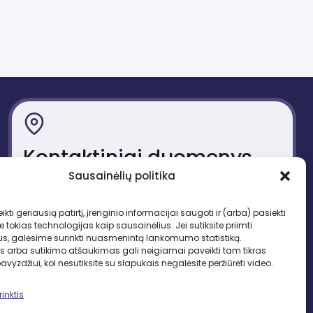
Kontaktiniai duomenys
Sausainėlių politika
Gedimino pr. 51, LT-01109 Vilnius
Tel. +370 683 95403
ikti geriausią patirtį, įrenginio informacijai saugoti ir (arba) pasiekti
El. paštas: lbd.sekretore@gmail.com
okias technologijas kaip sausainėlius. Jei sutiksite priimti
us, galėsime surinkti nuasmenintą lankomumo statistiką.
s arba sutikimo atšaukimas gali neigiamai paveikti tam tikras
pavyzdžiui, kol nesutiksite su slapukais negalėsite peržiūrėti video.
inktis
SEKITE MUS