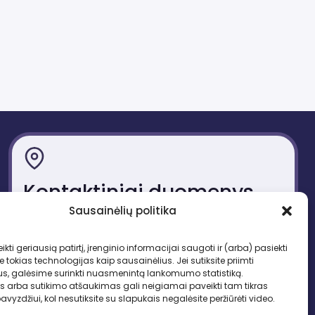
Kontaktiniai duomenys
Sausainėlių politika
Gedimino pr. 51, LT-01109 Vilnius
Tel. +370 683 95403
ikti geriausią patirtį, įrenginio informacijai saugoti ir (arba) pasiekti
El. paštas: lbd.sekretore@gmail.com
okias technologijas kaip sausainėlius. Jei sutiksite priimti
us, galėsime surinkti nuasmenintą lankomumo statistiką.
s arba sutikimo atšaukimas gali neigiamai paveikti tam tikras
pavyzdžiui, kol nesutiksite su slapukais negalėsite peržiūrėti video.