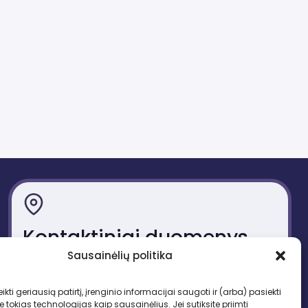
Kontaktiniai duomenys
Sausainėlių politika
Gedimino pr. 51, LT-01109 Vilnius
Tel. +370 683 95403
ikti geriausią patirtį, įrenginio informacijai saugoti ir (arba) pasiekti
El. paštas: lbd.sekretore@gmail.com
okias technologijas kaip sausainėlius. Jei sutiksite priimti