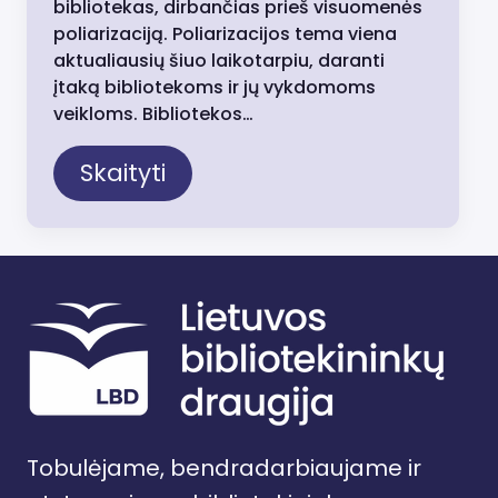
bibliotekas, dirbančias prieš visuomenės
poliarizaciją. Poliarizacijos tema viena
aktualiausių šiuo laikotarpiu, daranti
įtaką bibliotekoms ir jų vykdomoms
veikloms. Bibliotekos…
Skaityti
Tobulėjame, bendradarbiaujame ir