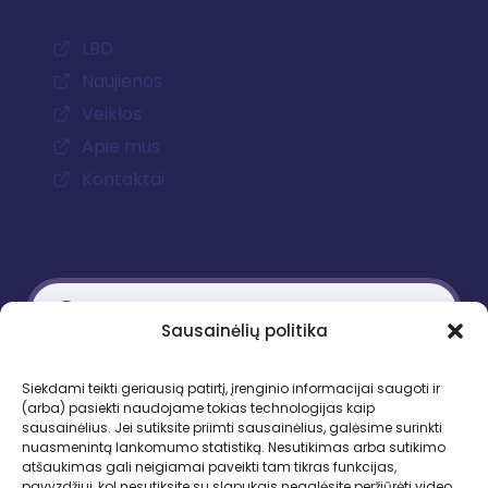
LBD
Naujienos
Veiklos
Apie mus
Kontaktai
Sausainėlių politika
Kontaktiniai duomenys
Siekdami teikti geriausią patirtį, įrenginio informacijai saugoti ir
(arba) pasiekti naudojame tokias technologijas kaip
Gedimino pr. 51, LT-01109 Vilnius
sausainėlius. Jei sutiksite priimti sausainėlius, galėsime surinkti
nuasmenintą lankomumo statistiką. Nesutikimas arba sutikimo
Tel. +370 683 95403
atšaukimas gali neigiamai paveikti tam tikras funkcijas,
El. paštas: lbd.sekretore@gmail.com
pavyzdžiui, kol nesutiksite su slapukais negalėsite peržiūrėti video.