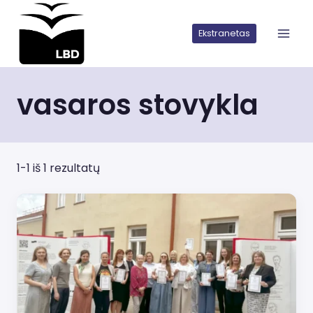
Iškart
pereiti
Ekstranetas
prie
turinio
vasaros stovykla
1-1 iš 1 rezultatų