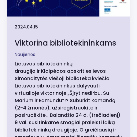
2024.04.15
Viktorina bibliotekininkams
Naujienos
Lietuvos bibliotekininkų
draugija ir Klaipėdos apskrities Ievos
Simonaitytės viešoji biblioteka kviečia
Lietuvos bibliotekininkus dalyvauti
virtualioje viktorinoje „Šįryt nedirbu. Su
Marium ir Edmundu“!? Suburkit komandą
(2-4 žmonės), užsiregistruokite ir
pasiruoškite… Balandžio 24 d. (trečiadienį)
9 val. susitinkame smagiai praleisti laiką
bibliotekininkų draugijoje. O greičiausių ir