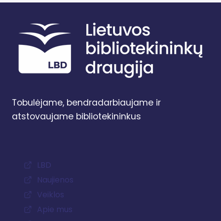
Tobulėjame, bendradarbiaujame ir
atstovaujame bibliotekininkus
LBD
Naujienos
Veiklos
Apie mus