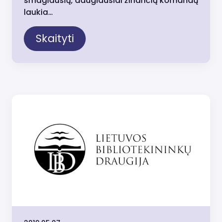
smagiausių, daugiausiai žinančių komandų
laukia…
Skaityti