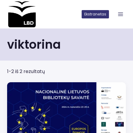
Iškart
pereiti
Ekstranetas
prie
turinio
viktorina
1-2 iš 2 rezultatų