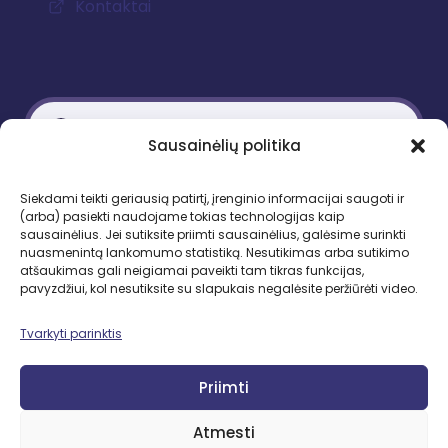
Kontaktai
Sausainėlių politika
Kontaktiniai duomenys
Siekdami teikti geriausią patirtį, įrenginio informacijai saugoti ir
(arba) pasiekti naudojame tokias technologijas kaip
Gedimino pr. 51, LT-01109 Vilnius
sausainėlius. Jei sutiksite priimti sausainėlius, galėsime surinkti
nuasmenintą lankomumo statistiką. Nesutikimas arba sutikimo
Tel. +370 683 95403
atšaukimas gali neigiamai paveikti tam tikras funkcijas,
El. paštas: lbd.sekretore@gmail.com
pavyzdžiui, kol nesutiksite su slapukais negalėsite peržiūrėti video.
Tvarkyti parinktis
Priimti
SEKITE MUS
2026 © LBD
Atmesti
Facebook