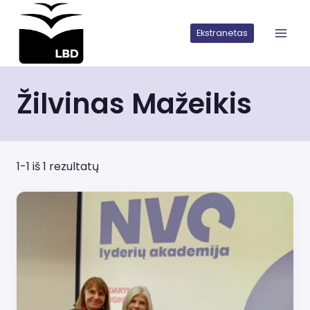
Iškart
pereiti
Ekstranetas
prie
turinio
Žilvinas Mažeikis
1-1 iš 1 rezultatų