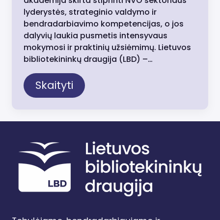
akademija skirta stiprinti NVO sektoriaus
lyderystės, strateginio valdymo ir
bendradarbiavimo kompetencijas, o jos
dalyvių laukia pusmetis intensyvaus
mokymosi ir praktinių užsiėmimų. Lietuvos
bibliotekininkų draugija (LBD) –…
Skaityti