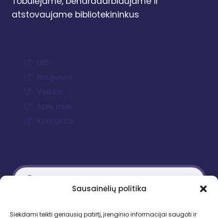
Tobulėjame, bendradarbiaujame ir
atstovaujame bibliotekininkus
LBD
Naujienos
Veiklos
Apie mus
Kontaktai
Sausainėlių politika
Kontaktiniai duomenys
Siekdami teikti geriausią patirtį, įrenginio informacijai saugoti ir