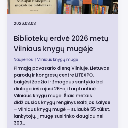
2026.03.03
Bibliotekų erdvė 2026 metų
Vilniaus knygų mugėje
Naujienos
|
Vilniaus knygų mugė
Pirmąją pavasario dieną Vilniuje, Lietuvos
parodų ir kongresų centre LITEXPO,
baigėsi žodžio ir žmogaus santykio bei
dialogo ieškojusi 26-oji tarptautinė
Vilniaus knygų mugė. Šiais metais
didžiausias knygų renginys Baltijos šalyse
– Vilniaus knygų mugė – sulaukė 55 tūkst.
lankytojų. Į mugę susirinko daugiau nei
300…