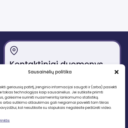
Kontaktiniai duomenys
Sausainėlių politika
Gedimino pr. 51, LT-01109 Vilnius
Tel. +370 683 95403
ikti geriausią patirtį, įrenginio informacijai saugoti ir (arba) pasiekti
El. paštas: lbd.sekretore@gmail.com
okias technologijas kaip sausainėlius. Jei sutiksite priimti
us, galėsime surinkti nuasmenintą lankomumo statistiką.
s arba sutikimo atšaukimas gali neigiamai paveikti tam tikras
pavyzdžiui, kol nesutiksite su slapukais negalėsite peržiūrėti video.
inktis
SEKITE MUS