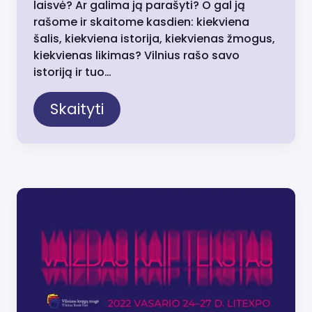
laisvė? Ar galima ją parašyti? O gal ją
rašome ir skaitome kasdien: kiekviena
šalis, kiekviena istorija, kiekvienas žmogus,
kiekvienas likimas? Vilnius rašo savo
istoriją ir tuo…
Skaityti