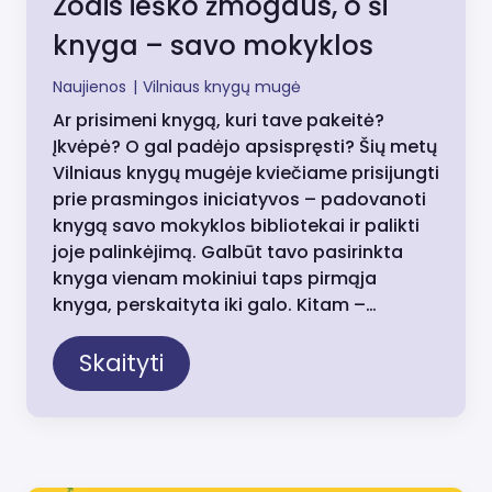
Žodis ieško žmogaus, o ši
knyga – savo mokyklos
Naujienos
|
Vilniaus knygų mugė
Ar prisimeni knygą, kuri tave pakeitė?
Įkvėpė? O gal padėjo apsispręsti? Šių metų
Vilniaus knygų mugėje kviečiame prisijungti
prie prasmingos iniciatyvos – padovanoti
knygą savo mokyklos bibliotekai ir palikti
joje palinkėjimą. Galbūt tavo pasirinkta
knyga vienam mokiniui taps pirmąja
knyga, perskaityta iki galo. Kitam –…
Skaityti