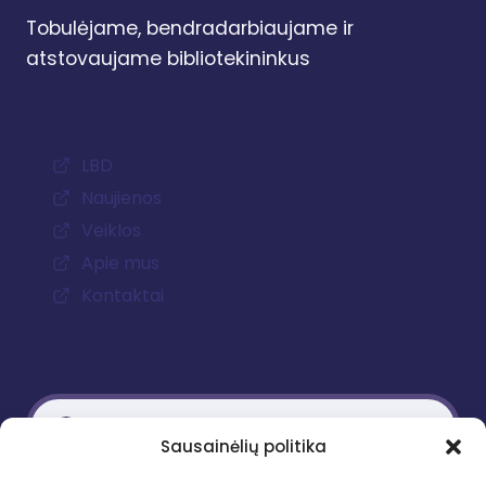
Tobulėjame, bendradarbiaujame ir
atstovaujame bibliotekininkus
LBD
Naujienos
Veiklos
Apie mus
Kontaktai
Sausainėlių politika