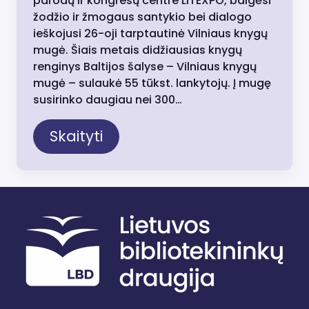
parodų ir kongresų centre LITEXPO, baigėsi
žodžio ir žmogaus santykio bei dialogo
ieškojusi 26-oji tarptautinė Vilniaus knygų
mugė. Šiais metais didžiausias knygų
renginys Baltijos šalyse – Vilniaus knygų
mugė – sulaukė 55 tūkst. lankytojų. Į mugę
susirinko daugiau nei 300…
Skaityti